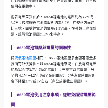
而18650磷酸鐵鋰電池的安全性與壽命更優異，通常被
使用在電動車。
兩者電壓差異在於，18650鋰電池的電壓約為3.2V或
3.7V；磷酸鐵鋰電池電壓則約為3.2V，在規格方面均
比三號、四號鋰電池的電壓(1.5V)高，在種類上也較鎳
鎘、鎳氫電池電壓(1.2V)來得高。
▎
18650電池電壓與電量的關聯性
與
鎳氫電池電壓
相同，18650電池電壓多會隨著電量多
寡而有起伏變化。以18650鋰電池來說，在放電時電壓
約為3.2V或3.7V（額定電壓）；充飽電時電壓會上升
至約 4.1V～4.2V（完全充飽電壓）；快沒電時電壓則
會下降至2.7V或3V左右（完全放電截止電壓）。
▎
18650電池使用注意事項，應避免超過電壓範
圍