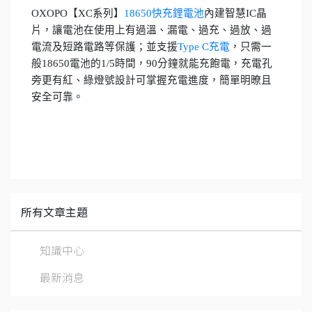
OXOPO【XC系列】
18650快充鋰電池
內建智慧IC晶
片，讓電池在使用上有過溫、漏電、過充、過放、過
電流及短路電路等保護；並支援
Type C充電
，只需一
般18650電池的1/5時間，90分鐘就能充飽電，充電孔
旁更有紅、綠燈號設計可掌握充電進度，簡單明暸且
安全可靠。
所有文章主題
知識中心
最新消息