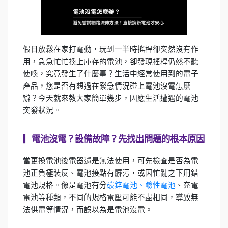
假日放鬆在家打電動，玩到一半時搖桿卻突然沒有作
用，急急忙忙換上庫存的電池，卻發現搖桿仍然不聽
使喚，究竟發生了什麼事？生活中經常使用到的電子
產品，您是否有想過在緊急情況碰上電池沒電怎麼
辦？今天就來教大家簡單幾步，因應生活遭遇的電池
突發狀況。
▎
電池沒電？設備故障？先找出問題的根本原因
當更換電池後電器還是無法使用，可先檢查是否為電
池正負極裝反、電池接點有髒污，或因忙亂之下用錯
電池規格。像是電池有分
碳鋅電池、鹼性電池
、充電
電池等種類，不同的規格電壓可能不盡相同，導致無
法供電等情況，而誤以為是電池沒電。