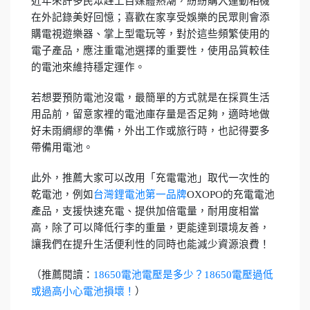
近年來許多民眾趕上自媒體熱潮，紛紛購入運動相機
在外記錄美好回憶；喜歡在家享受娛樂的民眾則會添
購電視遊樂器、掌上型電玩等，對於這些頻繁使用的
電子產品，應注重電池選擇的重要性，使用品質較佳
的電池來維持穩定運作。
若想要預防電池沒電，最簡單的方式就是在採買生活
用品前，留意家裡的電池庫存量是否足夠，適時地做
好未雨綢繆的準備，外出工作或旅行時，也記得要多
帶備用電池。
此外，推薦大家可以改用「充電電池」取代一次性的
乾電池，例如
台灣鋰電池第一品牌
OXOPO的充電電池
產品，支援快速充電、提供加倍電量，耐用度相當
高，除了可以降低行李的重量，更能達到環境友善，
讓我們在提升生活便利性的同時也能減少資源浪費！
（推薦閱讀：
18650電池電壓是多少？18650電壓過低
或過高小心電池損壞！
）