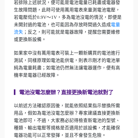
若排除上述狀況，便可能是電池電量已耗盡或電器發
生故障問題，此時可使用萬用電表來量測電池電壓，
若電壓低於0.9V～1V，多為電池沒電的情況，即便是
未開封過的電池，也可能因為存放時間過久造成
電量
流失
；反之，則可能就是電器故障，提醒您需要維修
或更換新設備。
如果家中沒有萬用電表可裝上一顆新購買的電池進行
測試，同樣原理如電池能供電，則表示剛才的電池單
純為電量耗盡；如電池仍然無法讓電器運作，便有高
機率是電器已經故障。
▎
電池沒電怎麼辦？直接更換新電池就對了
以前述方法確認原因後，就能依照結果指示替換所需
用品，假如為電池沒電怎麼辦？專家建議直接更換新
電池即可，不過，大家務必記得檢查新電池的型號、
種類、輸出電壓等規格是否適用於該設備，才能確保
電器功能可以正常發揮，並且不會發生危險。