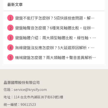
最新文章
1
鍵盤不能打字怎麼辦？5招快速檢查問題，解⋯
2
鍵盤軸聲音怎麼選？6種常見軸體比較，從辦⋯
3
鍵盤軸體介紹：兩大類型軸體比較，線性軸、⋯
4
無線鍵盤沒反應怎麼辦？5大延遲原因解析，⋯
5
機械鍵盤怎麼選？兩大類軸體＋聲音差異解析⋯
晶慧國際股份有限公司
信箱：service@krysify.com
地址：114 台北市內湖區洲子街63號1樓
統一編號：90611523