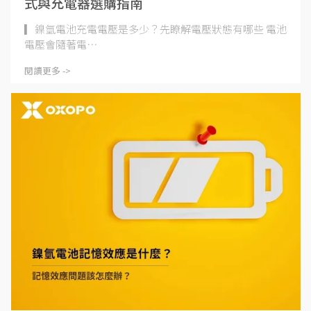
式與充電器選購指南
▎鎳氫電池充電電壓是多少？先瞭解電壓狀態有哪些 電池
電壓會隨著電⋯
閱讀更多 ->